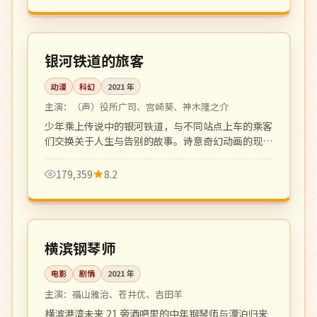
118 分钟
4K
日本
银河铁道的旅客
动漫
科幻
2021
年
主演：
（声）役所广司、宫崎葵、神木隆之介
少年乘上传说中的银河铁道，与不同站点上车的乘客
们交换关于人生与告别的故事。诗意奇幻动画的现代
演绎。
179,359
8.2
117 分钟
高分
日本
横滨钢琴师
电影
剧情
2021
年
主演：
福山雅治、苍井优、吉田羊
横滨港湾未来 21 旁酒吧里的中年钢琴师与漂泊归来