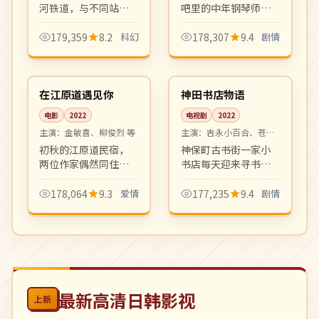
河铁道，与不同站点
吧里的中年钢琴师与
上车的乘客们交换关
漂泊归来的初恋的重
于人生与告别的故
逢。爵士乐与海风交
179,359
8.2
科幻
178,307
9.4
剧情
事。诗意奇幻动画的
织出迷人的成人爱情
95:46
10:32
现代演绎。
乐章。
高分
完结
韩国
日本
在江原道遇见你
神田书店物语
电影
2022
电视剧
2022
主演：
金敏喜、柳俊烈 等
主演：
吉永小百合、苍井
优 等
初秋的江原道民宿，
神保町古书街一家小
两位作家偶然同住一
书店每天迎来寻书的
晚。极简对白与长镜
客人，每本旧书都牵
头堆叠出关于人生选
起一段记忆。文艺日
178,064
9.3
爱情
177,235
9.4
剧情
择的留白韵味，文艺
剧的标志性温柔作
片佳作。
品。
最新高清日韩影视
上新