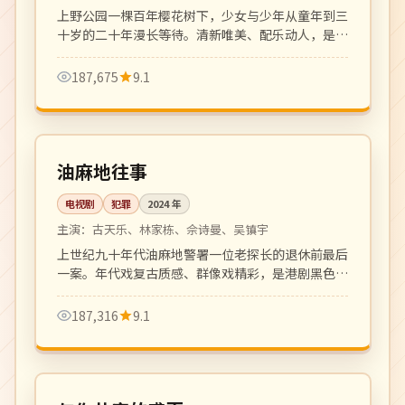
上野公园一棵百年樱花树下，少女与少年从童年到三
十岁的二十年漫长等待。清新唯美、配乐动人，是治
愈系青春爱情代表作。
187,675
9.1
全 20 集
完结
中国
油麻地往事
电视剧
犯罪
2024
年
主演：
古天乐、林家栋、佘诗曼、吴镇宇
上世纪九十年代油麻地警署一位老探长的退休前最后
一案。年代戏复古质感、群像戏精彩，是港剧黑色犯
罪剧的回归之作。
187,316
9.1
105 分钟
院线
日本