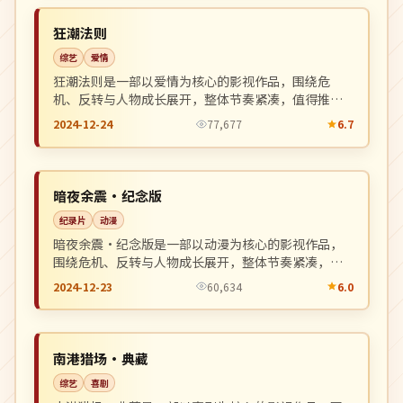
NEW
美国
狂潮法则
综艺
爱情
狂潮法则是一部以爱情为核心的影视作品，围绕危
机、反转与人物成长展开，整体节奏紧凑，值得推荐
观看。
2024-12-24
77,677
6.7
高分
NEW
中国
暗夜余震·纪念版
纪录片
动漫
暗夜余震·纪念版是一部以动漫为核心的影视作品，
围绕危机、反转与人物成长展开，整体节奏紧凑，值
得推荐观看。
2024-12-23
60,634
6.0
热播
NEW
韩国
南港猎场·典藏
综艺
喜剧