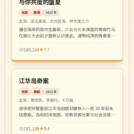
与你共度的盛夏
电影
爱情
2023
年
主演：
滨边美波、北村匠海、神木隆之介
镰仓海岸的高中生暑假，少女与久未谋面的青梅竹马
在烟火大会前夕重新认识彼此。透明纯净的青春爱情
之作。
185,104
7.7
129 分钟
4K
韩国
江华岛奇案
电影
悬疑
2022
年
主演：
黄政民、李善均、千玗嬉
退休老刑警重返江华岛旧居却被卷入一桩 30 年前未
结悬案。岛屿封闭氛围、宗教邪典元素与社会派推理
结合，韩国推理片新高度。
181,108
9.4