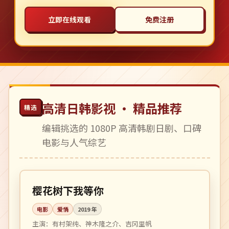
立即在线观看
免费注册
高清日韩影视 · 精品推荐
精选
编辑挑选的 1080P 高清韩剧日剧、口碑
电影与人气综艺
113 分钟
高分
日本
樱花树下我等你
电影
爱情
2019
年
主演：
有村架纯、神木隆之介、吉冈里帆