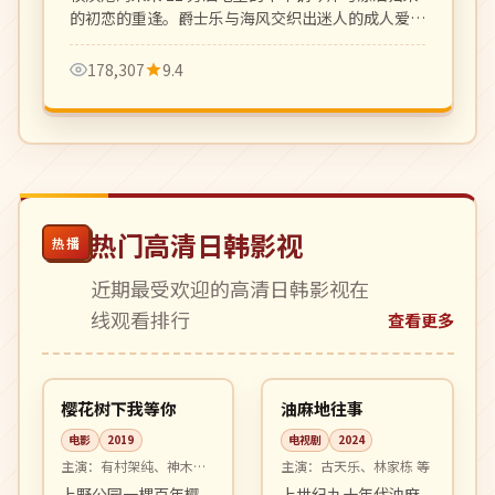
的初恋的重逢。爵士乐与海风交织出迷人的成人爱情
乐章。
178,307
9.4
热门高清日韩影视
热播
近期最受欢迎的高清日韩影视在
线观看排行
查看更多
99:09
20:12
高分
完结
日本
中国
樱花树下我等你
油麻地往事
电影
2019
电视剧
2024
主演：
有村架纯、神木隆
主演：
古天乐、林家栋 等
之介 等
上野公园一棵百年樱
上世纪九十年代油麻