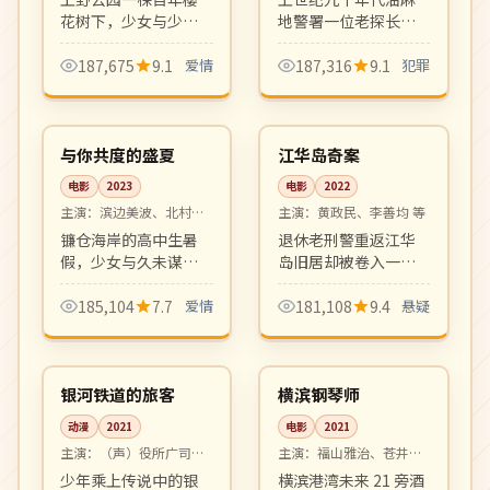
花树下，少女与少年
地警署一位老探长的
从童年到三十岁的二
退休前最后一案。年
十年漫长等待。清新
代戏复古质感、群像
187,675
9.1
爱情
187,316
9.1
犯罪
唯美、配乐动人，是
戏精彩，是港剧黑色
99:18
99:05
治愈系青春爱情代表
犯罪剧的回归之作。
院线
4K
作。
日本
韩国
与你共度的盛夏
江华岛奇案
电影
2023
电影
2022
主演：
滨边美波、北村匠
主演：
黄政民、李善均 等
海 等
镰仓海岸的高中生暑
退休老刑警重返江华
假，少女与久未谋面
岛旧居却被卷入一桩
的青梅竹马在烟火大
30 年前未结悬案。岛
会前夕重新认识彼
屿封闭氛围、宗教邪
185,104
7.7
爱情
181,108
9.4
悬疑
此。透明纯净的青春
典元素与社会派推理
99:58
99:44
爱情之作。
结合，韩国推理片新
4K
高分
高度。
日本
日本
银河铁道的旅客
横滨钢琴师
动漫
2021
电影
2021
主演：
（声）役所广司、
主演：
福山雅治、苍井优
宫崎葵 等
等
少年乘上传说中的银
横滨港湾未来 21 旁酒