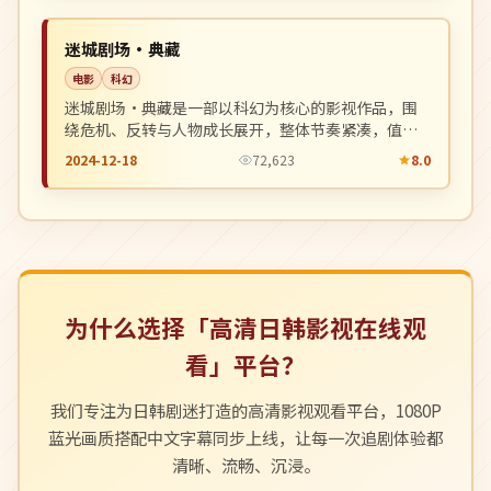
NEW
英国
迷城剧场·典藏
电影
科幻
迷城剧场·典藏是一部以科幻为核心的影视作品，围
绕危机、反转与人物成长展开，整体节奏紧凑，值得
推荐观看。
2024-12-18
72,623
8.0
为什么选择「高清日韩影视在线观
看」平台？
我们专注为日韩剧迷打造的高清影视观看平台，1080P
蓝光画质搭配中文字幕同步上线，让每一次追剧体验都
清晰、流畅、沉浸。